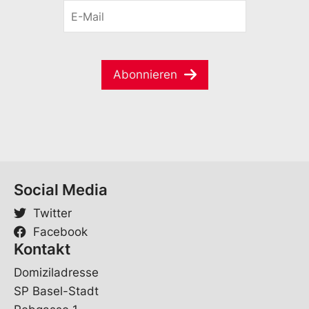
E
n
n
-
a
a
M
m
m
a
e
e
i
*
*
Abonnieren
l
*
*
Social Media
Twitter
Facebook
Kontakt
Domiziladresse
SP Basel-Stadt