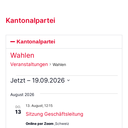
Kantonalpartei
Kantonalpartei
Wahlen
Veranstaltungen
Wahlen
Jetzt
 – 
19.09.2026
Wählen
Sie
August 2026
das
Datum
13. August, 12:15
aus.
DO.
13
Sitzung Geschäftsleitung
Online per Zoom
,Schweiz