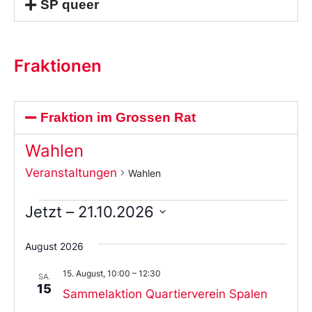
SP queer
Fraktionen
Fraktion im Grossen Rat
Wahlen
Veranstaltungen
Wahlen
Jetzt
 – 
21.10.2026
Wählen
Sie
August 2026
das
Datum
15. August, 10:00
–
12:30
aus.
SA.
15
Sammelaktion Quartierverein Spalen