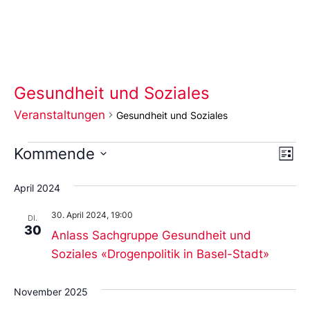
Gesundheit und Soziales
Veranstaltungen
Gesundheit und Soziales
Ans
Ve
Kommende
Liste
An
Wählen
Nav
Sie
April 2024
das
Datum
30. April 2024, 19:00
aus.
DI.
30
Anlass Sachgruppe Gesundheit und
Soziales «Drogenpolitik in Basel-Stadt»
November 2025