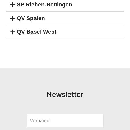
SP Riehen-Bettingen
QV Spalen
QV Basel West
Newsletter
V
V
o
o
r
r