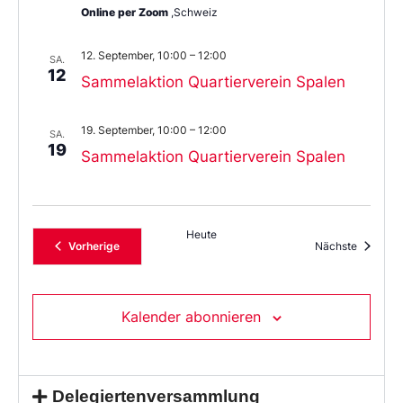
Online per Zoom
,Schweiz
12. September, 10:00
–
12:00
SA.
12
Sammelaktion Quartierverein Spalen
19. September, 10:00
–
12:00
SA.
19
Sammelaktion Quartierverein Spalen
Heute
Veranstaltungen
Veransta
Vorherige
Nächste
Kalender abonnieren
Delegiertenversammlung