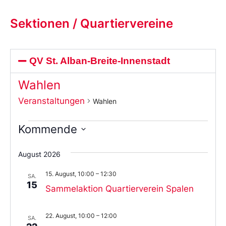
Sektionen / Quartiervereine
QV St. Alban-Breite-Innenstadt
Wahlen
Veranstaltungen
Wahlen
Kommende
Wählen
Sie
August 2026
das
Datum
15. August, 10:00
–
12:30
aus.
SA.
15
Sammelaktion Quartierverein Spalen
22. August, 10:00
–
12:00
SA.