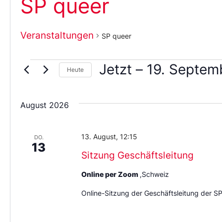
SP queer
Veranstaltungen
SP queer
Jetzt
 – 
19. Septem
Heute
Wählen
Sie
das
August 2026
Datum
aus.
13. August, 12:15
DO.
13
Sitzung Geschäftsleitung
Online per Zoom
,Schweiz
Online-Sitzung der Geschäftsleitung der S