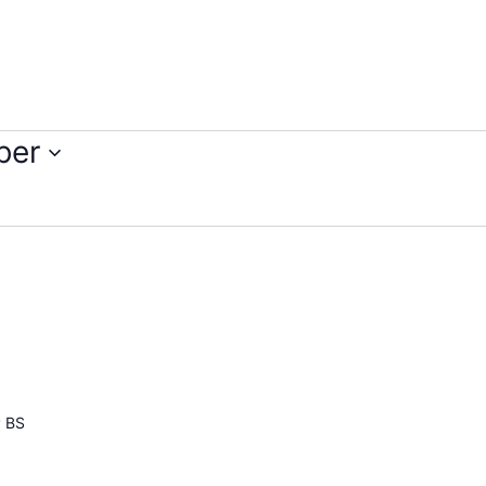
ber
P BS