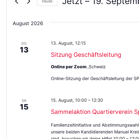
Jetzt
 – 
19. Septem
Heute
Wählen
Sie
das
August 2026
Datum
aus.
13. August, 12:15
DO.
13
Sitzung Geschäftsleitung
Online per Zoom
,Schweiz
Online-Sitzung der Geschäftsleitung der S
15. August, 10:00
–
12:30
SA.
15
Sammelaktion Quartierverein S
Familienzeitinitiative und Abstimmungswahl
unsere beiden Kandidierenden Manuel Kreis 
sind, brauchen wir deine Hilfe! 10:00 – 12