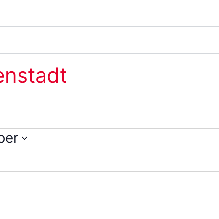
enstadt
ber