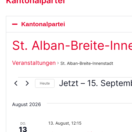
Kantonalpartei
Kantonalpartei
St. Alban-Breite-Inn
Veranstaltungen
St. Alban-Breite-Innenstadt
Jetzt
 – 
15. Septem
Heute
Wählen
Sie
das
August 2026
Datum
aus.
13. August, 12:15
DO.
13