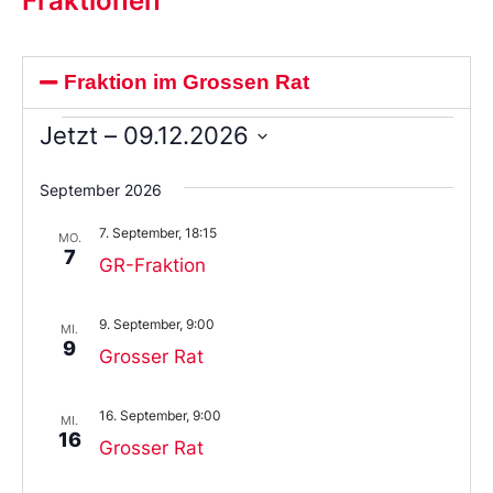
Fraktionen
Fraktion im Grossen Rat
Jetzt
 – 
09.12.2026
Wählen
Sie
September 2026
das
Datum
7. September, 18:15
aus.
MO.
7
GR-Fraktion
9. September, 9:00
MI.
9
Grosser Rat
16. September, 9:00
MI.
16
Grosser Rat