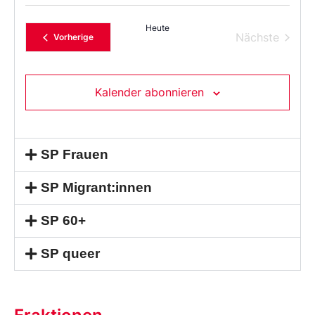
Sie
das
Heute
Datum
Verans
Nächste
Veranstaltungen
Vorherige
aus.
Kalender abonnieren
SP Frauen
SP Migrant:innen
SP 60+
SP queer