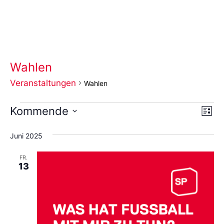
Wahlen
Veranstaltungen
Wahlen
Ans
Ve
Kommende
Liste
An
Wählen
Nav
Sie
Juni 2025
das
Datum
aus.
FR.
13