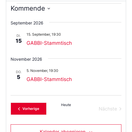
Kommende
Wählen
Sie
September 2026
das
Datum
15. September, 19:30
aus.
DI.
15
GABBI-Stammtisch
November 2026
5. November, 19:30
DO.
5
GABBI-Stammtisch
Heute
Verans
Nächste
Veranstaltungen
Vorherige
Kalender abonnieren