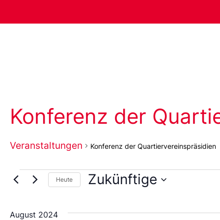
Konferenz der Quarti
Veranstaltungen
Konferenz der Quartiervereinspräsidien
Zukünftige
Heute
Wählen
Sie
das
August 2024