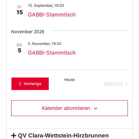
Datum
15. September, 19:30
aus.
DI.
15
GABBI-Stammtisch
November 2026
5. November, 19:30
DO.
5
GABBI-Stammtisch
Heute
Verans
Nächste
Veranstaltungen
Vorherige
Kalender abonnieren
QV Clara-Wettstein-Hirzbrunnen