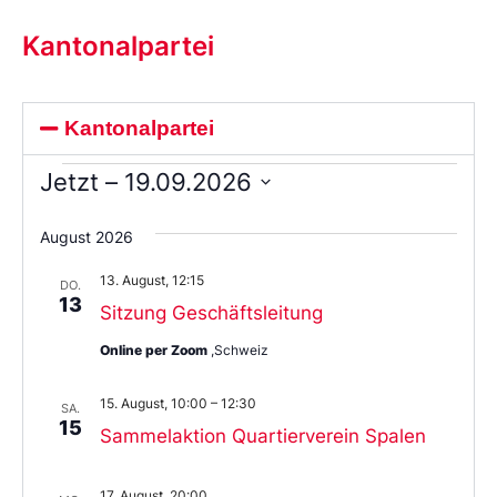
Kantonalpartei
Kantonalpartei
Jetzt
 – 
19.09.2026
Wählen
Sie
August 2026
das
Datum
13. August, 12:15
aus.
DO.
13
Sitzung Geschäftsleitung
Online per Zoom
,Schweiz
15. August, 10:00
–
12:30
SA.
15
Sammelaktion Quartierverein Spalen
17. August, 20:00