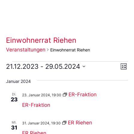
Einwohnerrat Riehen
Veranstaltungen
Einwohnerrat Riehen
Ans
Ve
21.12.2023
 - 
29.05.2024
Liste
An
Wählen
Nav
Sie
Januar 2024
das
Datum
aus.
ER-Fraktion
DI.
23. Januar 2024, 19:30
23
ER-Fraktion
ER Riehen
MI.
31. Januar 2024, 19:30
31
ER Riehen