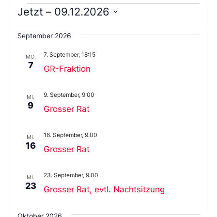
Jetzt
 – 
09.12.2026
Wählen
Sie
September 2026
das
Datum
7. September, 18:15
aus.
MO.
7
GR-Fraktion
9. September, 9:00
MI.
9
Grosser Rat
16. September, 9:00
MI.
16
Grosser Rat
23. September, 9:00
MI.
23
Grosser Rat, evtl. Nachtsitzung
Oktober 2026