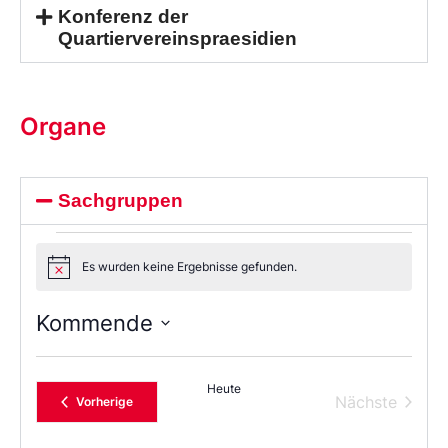
Konferenz der
Quartiervereinspraesidien
Organe
Sachgruppen
Es wurden keine Ergebnisse gefunden.
Notice
Kommende
Wählen
Sie
das
Heute
Datum
Verans
Nächste
Veranstaltungen
Vorherige
aus.