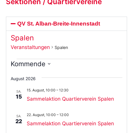
Sektionen / Quartiervereine
QV St. Alban-Breite-Innenstadt
Spalen
Veranstaltungen
Spalen
Kommende
Wählen
Sie
August 2026
das
Datum
15. August, 10:00
–
12:30
aus.
SA.
15
Sammelaktion Quartierverein Spalen
22. August, 10:00
–
12:00
SA.
22
Sammelaktion Quartierverein Spalen