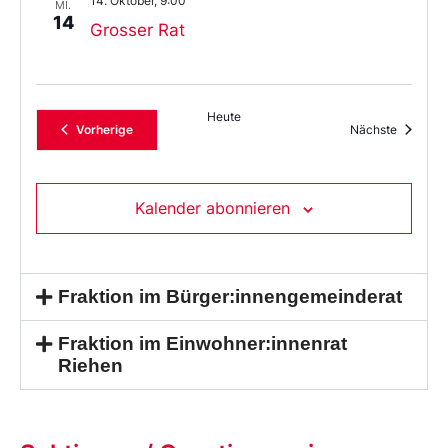
14. Oktober, 9:00
MI.
14
Grosser Rat
Heute
Veranstaltungen
Veransta
Vorherige
Nächste
Kalender abonnieren
Fraktion im Bürger:innengemeinderat
Fraktion im Einwohner:innenrat
Riehen