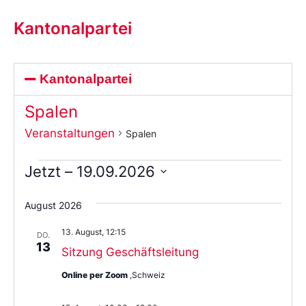
Kantonalpartei
Kantonalpartei
Spalen
Veranstaltungen
Spalen
Jetzt
 – 
19.09.2026
Wählen
Sie
August 2026
das
Datum
13. August, 12:15
aus.
DO.
13
Sitzung Geschäftsleitung
Online per Zoom
,Schweiz