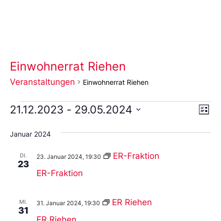
Einwohnerrat Riehen
Veranstaltungen
Einwohnerrat Riehen
Ans
Ve
21.12.2023
 - 
29.05.2024
Liste
An
Wählen
Nav
Sie
Januar 2024
das
Datum
aus.
ER-Fraktion
DI.
23. Januar 2024, 19:30
23
ER-Fraktion
ER Riehen
MI.
31. Januar 2024, 19:30
31
ER Riehen