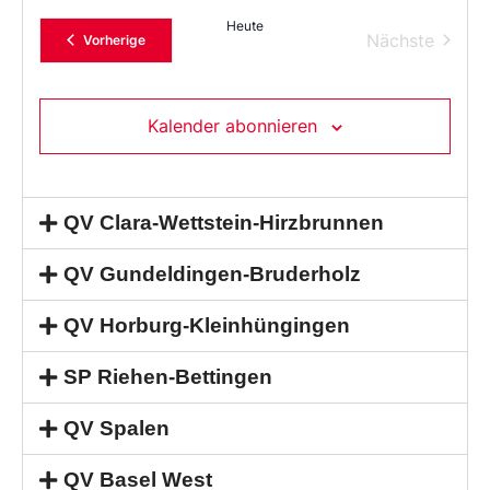
Heute
Verans
Nächste
Veranstaltungen
Vorherige
Kalender abonnieren
QV Clara-Wettstein-Hirzbrunnen
QV Gundeldingen-Bruderholz
QV Horburg-Kleinhüngingen
SP Riehen-Bettingen
QV Spalen
QV Basel West