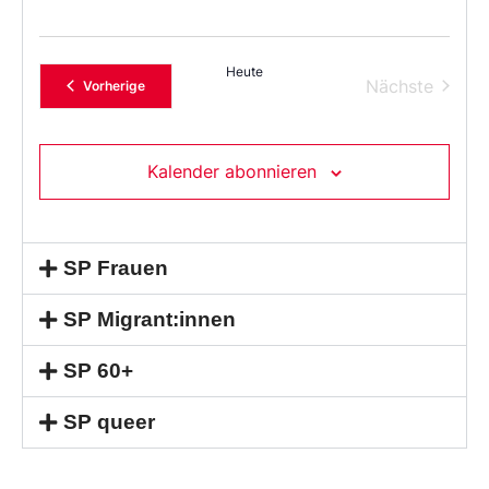
Heute
Verans
Nächste
Veranstaltungen
Vorherige
Kalender abonnieren
SP Frauen
SP Migrant:innen
SP 60+
SP queer