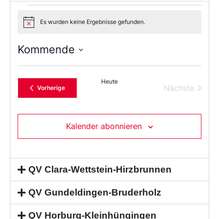
Es wurden keine Ergebnisse gefunden.
Notice
Kommende
Wählen
Sie
das
Heute
Datum
Verans
Nächste
Veranstaltungen
Vorherige
aus.
Kalender abonnieren
QV Clara-Wettstein-Hirzbrunnen
QV Gundeldingen-Bruderholz
QV Horburg-Kleinhüngingen