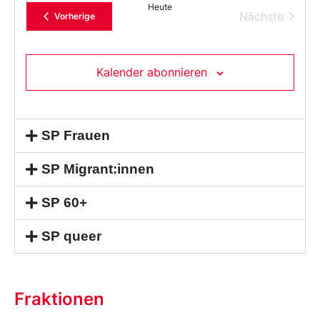
das
Heute
Datum
Verans
Nächste
Veranstaltungen
Vorherige
aus.
Kalender abonnieren
SP Frauen
SP Migrant:innen
SP 60+
SP queer
Fraktionen