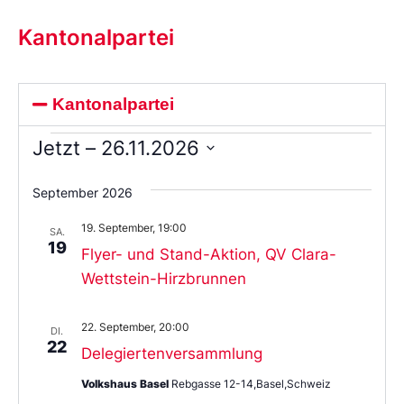
Kantonalpartei
Kantonalpartei
Jetzt
 – 
26.11.2026
Wählen
Sie
September 2026
das
Datum
19. September, 19:00
aus.
SA.
19
Flyer- und Stand-Aktion, QV Clara-
Wettstein-Hirzbrunnen
22. September, 20:00
DI.
22
Delegiertenversammlung
Volkshaus Basel
Rebgasse 12-14,Basel,Schweiz