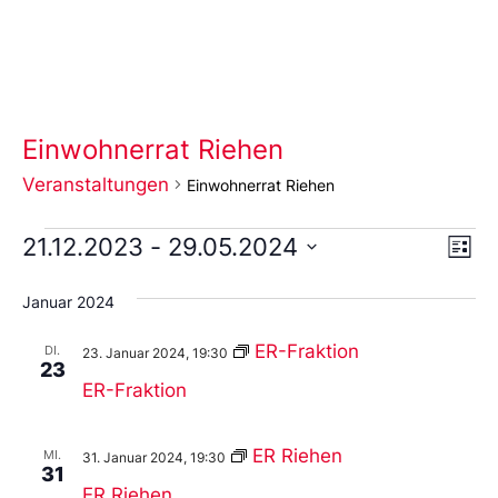
Einwohnerrat Riehen
Veranstaltungen
Einwohnerrat Riehen
Ans
Ve
21.12.2023
 - 
29.05.2024
Liste
An
Wählen
Nav
Sie
Januar 2024
das
Datum
aus.
ER-Fraktion
DI.
23. Januar 2024, 19:30
23
ER-Fraktion
ER Riehen
MI.
31. Januar 2024, 19:30
31
ER Riehen