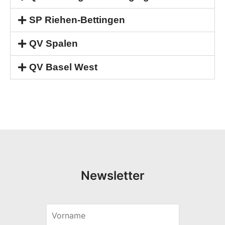
SP Riehen-Bettingen
QV Spalen
QV Basel West
Newsletter
V
*
o
*