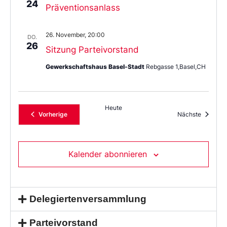
24
Präventionsanlass
26. November, 20:00
DO.
26
Sitzung Parteivorstand
Gewerkschaftshaus Basel-Stadt
Rebgasse 1,Basel,CH
Heute
Veranstaltungen
Veransta
Vorherige
Nächste
Kalender abonnieren
Delegiertenversammlung
Parteivorstand