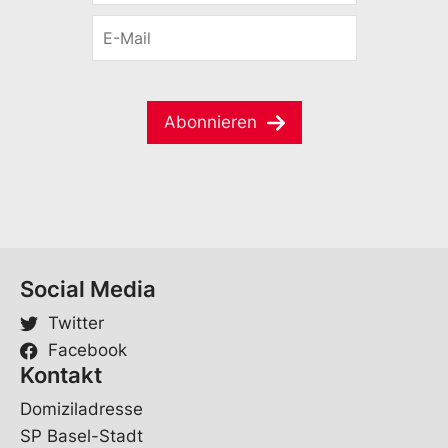
r
E
E
n
-
-
a
M
M
m
a
a
e
i
i
*
l
Abonnieren
l
*
Social Media
Twitter
Facebook
Kontakt
Domiziladresse
SP Basel-Stadt