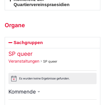
Quartiervereinspraesidien
Organe
Sachgruppen
SP queer
Veranstaltungen
SP queer
Es wurden keine Ergebnisse gefunden.
Notice
Kommende
Wählen
Sie