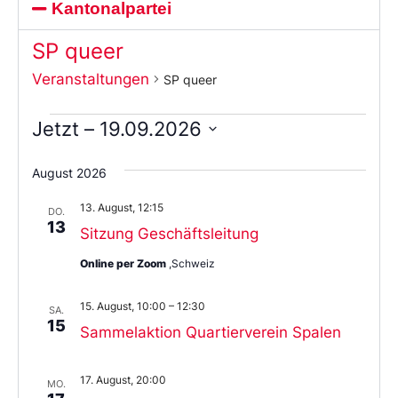
Kantonalpartei
SP queer
Veranstaltungen
SP queer
Jetzt
 – 
19.09.2026
Wählen
Sie
August 2026
das
Datum
13. August, 12:15
aus.
DO.
13
Sitzung Geschäftsleitung
Online per Zoom
,Schweiz
15. August, 10:00
–
12:30
SA.
15
Sammelaktion Quartierverein Spalen
17. August, 20:00
MO.