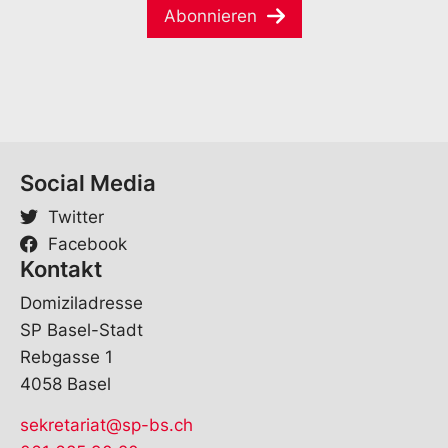
*
V
Abonnieren
l
o
*
r
n
a
m
e
*
Social Media
Twitter
Facebook
Kontakt
Domiziladresse
SP Basel-Stadt
Rebgasse 1
4058 Basel
sekretariat@sp-bs.ch