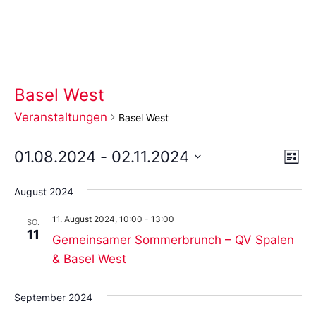
Basel West
Veranstaltungen
Basel West
Ans
Ve
01.08.2024
 - 
02.11.2024
Liste
An
Wählen
Nav
Sie
August 2024
das
Datum
11. August 2024, 10:00
-
13:00
aus.
SO.
11
Gemeinsamer Sommerbrunch – QV Spalen
& Basel West
September 2024