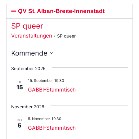
QV St. Alban-Breite-Innenstadt
SP queer
Veranstaltungen
SP queer
Kommende
Wählen
Sie
September 2026
das
Datum
15. September, 19:30
aus.
DI.
15
GABBI-Stammtisch
November 2026
5. November, 19:30
DO.
5
GABBI-Stammtisch