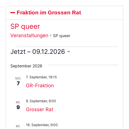
Fraktion im Grossen Rat
SP queer
Veranstaltungen
SP queer
Jetzt
 – 
09.12.2026
Wählen
Sie
September 2026
das
Datum
7. September, 18:15
aus.
MO.
7
GR-Fraktion
9. September, 9:00
MI.
9
Grosser Rat
16. September, 9:00
MI.