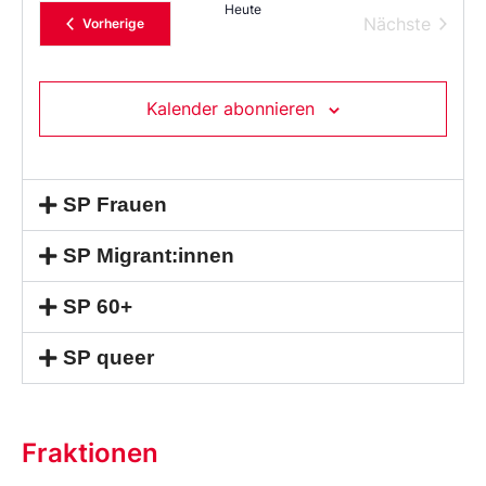
das
Heute
Datum
Verans
Nächste
Veranstaltungen
Vorherige
aus.
Kalender abonnieren
SP Frauen
SP Migrant:innen
SP 60+
SP queer
Fraktionen