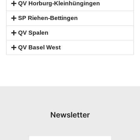
QV Horburg-Kleinhüngingen
SP Riehen-Bettingen
QV Spalen
QV Basel West
Newsletter
V
S