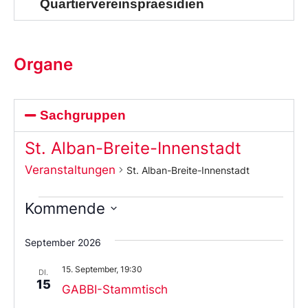
Quartiervereinspraesidien
Organe
Sachgruppen
St. Alban-Breite-Innenstadt
Veranstaltungen
St. Alban-Breite-Innenstadt
Kommende
Wählen
Sie
September 2026
das
Datum
15. September, 19:30
aus.
DI.
15
GABBI-Stammtisch