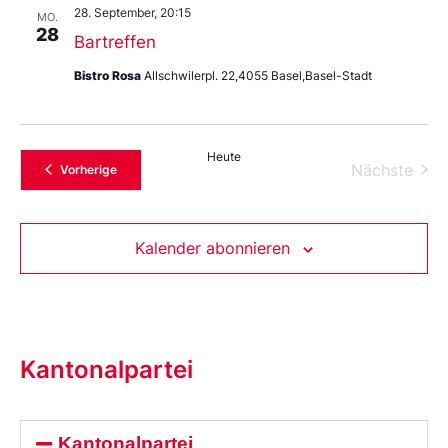
28. September, 20:15
MO.
28
Bartreffen
Bistro Rosa
Allschwilerpl. 22,4055 Basel,Basel-Stadt
Heute
Vera
Nächste
Veranstaltungen
Vorherige
Kalender abonnieren
Kantonalpartei
Kantonalpartei