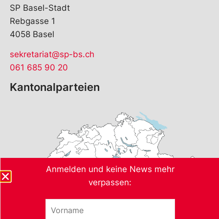
SP Basel-Stadt
Rebgasse 1
4058 Basel
sekretariat@sp-bs.ch
061 685 90 20
Kantonalparteien
Anmelden und keine News mehr
verpassen:
V
*
o
*