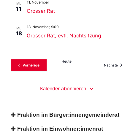
11. November
MI.
11
Grosser Rat
18. November, 9:00
MI.
18
Grosser Rat, evtl. Nachtsitzung
Heute
Veranstaltungen
Veransta
Vorherige
Nächste
Kalender abonnieren
Fraktion im Bürger:innengemeinderat
Fraktion im Einwohner:innenrat