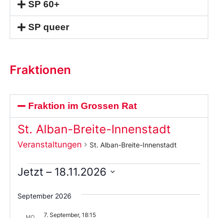
SP 60+
SP queer
Fraktionen
Fraktion im Grossen Rat
St. Alban-Breite-Innenstadt
Veranstaltungen
St. Alban-Breite-Innenstadt
Jetzt
 – 
18.11.2026
Wählen
Sie
September 2026
das
Datum
7. September, 18:15
aus.
MO.