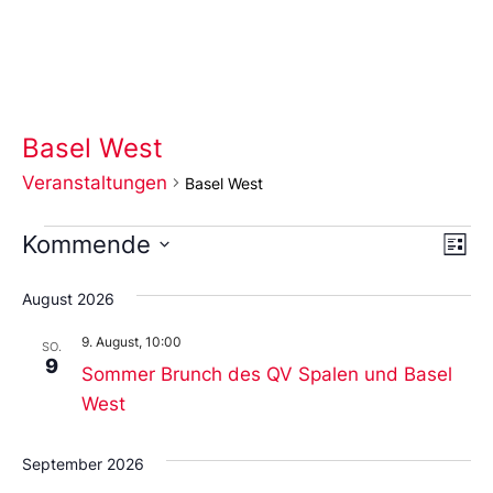
Basel West
Veranstaltungen
Basel West
Ans
Ve
Kommende
Liste
An
Wählen
Nav
Sie
August 2026
das
Datum
9. August, 10:00
aus.
SO.
9
Sommer Brunch des QV Spalen und Basel
West
September 2026