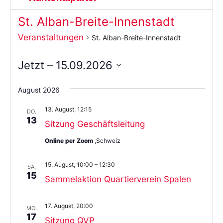
St. Alban-Breite-Innenstadt
Veranstaltungen
St. Alban-Breite-Innenstadt
Jetzt
 – 
15.09.2026
Wählen
Sie
August 2026
das
Datum
13. August, 12:15
aus.
DO.
13
Sitzung Geschäftsleitung
Online per Zoom
,Schweiz
15. August, 10:00
–
12:30
SA.
15
Sammelaktion Quartierverein Spalen
17. August, 20:00
MO.
17
Sitzung QVP