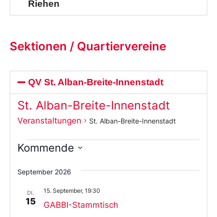
Riehen
Sektionen / Quartiervereine
QV St. Alban-Breite-Innenstadt
St. Alban-Breite-Innenstadt
Veranstaltungen
St. Alban-Breite-Innenstadt
Kommende
Wählen
Sie
September 2026
das
Datum
15. September, 19:30
aus.
DI.
15
GABBI-Stammtisch