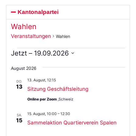
Kantonalpartei
Wahlen
Veranstaltungen
Wahlen
Jetzt
 – 
19.09.2026
Wählen
Sie
August 2026
das
Datum
13. August, 12:15
aus.
DO.
13
Sitzung Geschäftsleitung
Online per Zoom
,Schweiz
15. August, 10:00
–
12:30
SA.
15
Sammelaktion Quartierverein Spalen