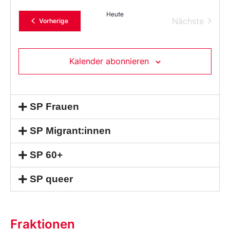
Heute
Verans
Nächste
Veranstaltungen
Vorherige
Kalender abonnieren
SP Frauen
SP Migrant:innen
SP 60+
SP queer
Fraktionen