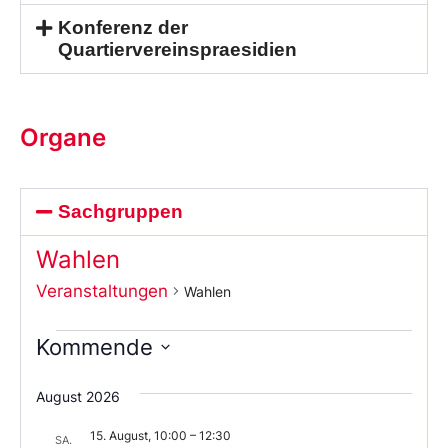
Konferenz der
Quartiervereinspraesidien
Organe
Sachgruppen
Wahlen
Veranstaltungen
Wahlen
Kommende
Wählen
Sie
August 2026
das
Datum
15. August, 10:00
–
12:30
aus.
SA.