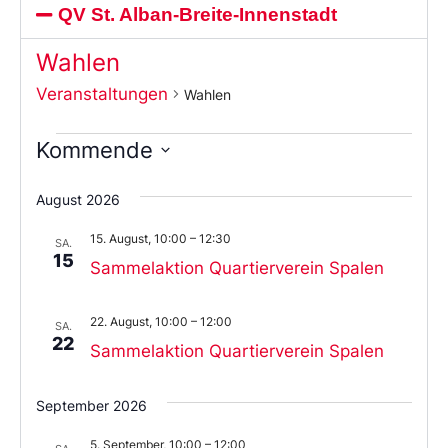
QV St. Alban-Breite-Innenstadt
Wahlen
Veranstaltungen
Wahlen
Kommende
Wählen
Sie
August 2026
das
Datum
15. August, 10:00
–
12:30
aus.
SA.
15
Sammelaktion Quartierverein Spalen
22. August, 10:00
–
12:00
SA.
22
Sammelaktion Quartierverein Spalen
September 2026
5. September, 10:00
–
12:00