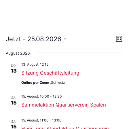
Ans
Ve
Jetzt
 - 
25.08.2026
Liste
An
Wählen
Nav
Sie
August 2026
das
Datum
13. August, 12:15
aus.
DO.
13
Sitzung Geschäftsleitung
Online per Zoom
,Schweiz
15. August, 10:00
-
12:30
SA.
15
Sammelaktion Quartierverein Spalen
15. August, 11:00
-
13:00
SA.
15
Flyer- und Standaktion Quartierverein