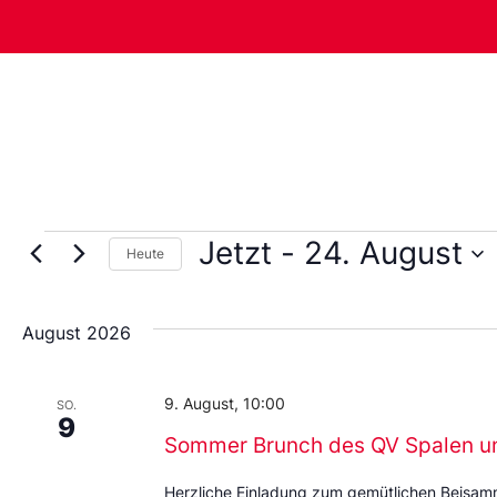
Jetzt
 - 
24. August
Heute
Wählen
Sie
das
August 2026
Datum
aus.
9. August, 10:00
SO.
9
Sommer Brunch des QV Spalen u
Herzliche Einladung zum gemütlichen Beisa