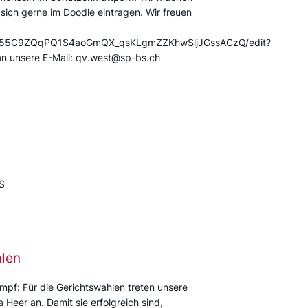
 sich gerne im Doodle eintragen. Wir freuen
/12X55C9ZQqPQ1S4aoGmQX_qsKLgmZZKhwSljJGssACzQ/edit?
an unsere E-Mail: qv.west@sp-bs.ch
S
alen
mpf: Für die Gerichtswahlen treten unsere
Heer an. Damit sie erfolgreich sind,