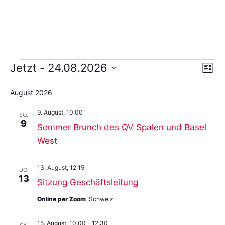
Ans
Ve
Jetzt
 - 
24.08.2026
Liste
An
Wählen
Nav
Sie
August 2026
das
Datum
9. August, 10:00
aus.
SO.
9
Sommer Brunch des QV Spalen und Basel
West
13. August, 12:15
DO.
13
Sitzung Geschäftsleitung
Online per Zoom
,Schweiz
15. August, 10:00
-
12:30