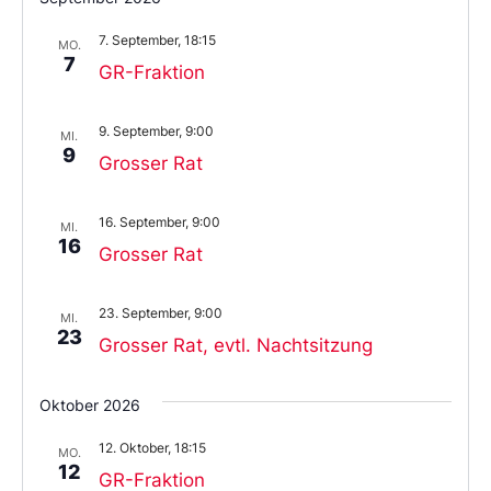
das
Datum
7. September, 18:15
aus.
MO.
7
GR-Fraktion
9. September, 9:00
MI.
9
Grosser Rat
16. September, 9:00
MI.
16
Grosser Rat
23. September, 9:00
MI.
23
Grosser Rat, evtl. Nachtsitzung
Oktober 2026
12. Oktober, 18:15
MO.
12
GR-Fraktion