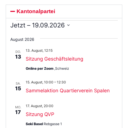
Kantonalpartei
Jetzt
 – 
19.09.2026
Wählen
Sie
August 2026
das
Datum
13. August, 12:15
aus.
DO.
13
Sitzung Geschäftsleitung
Online per Zoom
,Schweiz
15. August, 10:00
–
12:30
SA.
15
Sammelaktion Quartierverein Spalen
17. August, 20:00
MO.
17
Sitzung QVP
Seki Basel
Rebgasse 1