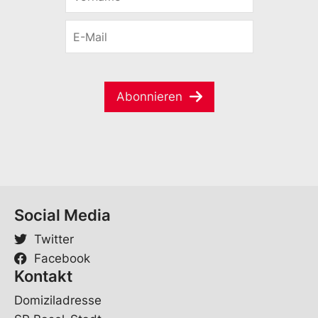
o
-
r
M
E
n
a
-
a
i
M
m
l
a
e
*
i
*
Abonnieren
l
*
Social Media
Twitter
Facebook
Kontakt
Domiziladresse