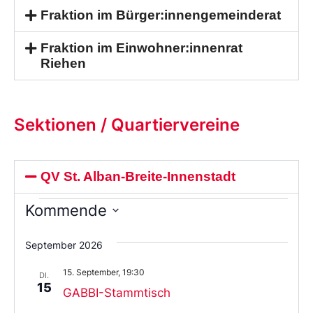
Fraktion im Bürger:innengemeinderat
Fraktion im Einwohner:innenrat
Riehen
Sektionen / Quartiervereine
QV St. Alban-Breite-Innenstadt
Kommende
Wählen
Sie
September 2026
das
Datum
15. September, 19:30
aus.
DI.
15
GABBI-Stammtisch