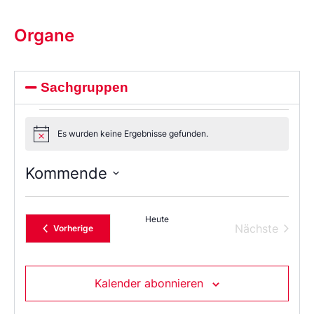
Organe
Sachgruppen
Es wurden keine Ergebnisse gefunden.
Notice
Kommende
Wählen
Sie
das
Heute
Datum
Verans
Nächste
Veranstaltungen
Vorherige
aus.
Kalender abonnieren