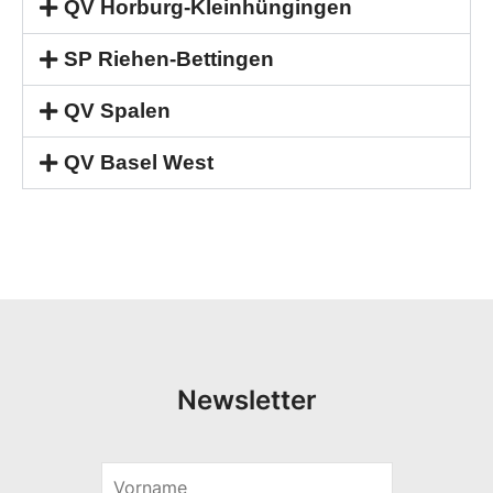
QV Horburg-Kleinhüngingen
SP Riehen-Bettingen
QV Spalen
QV Basel West
Newsletter
V
E