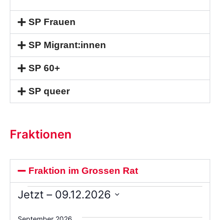
SP Frauen
SP Migrant:innen
SP 60+
SP queer
Fraktionen
Fraktion im Grossen Rat
Jetzt
 – 
09.12.2026
Wählen
Sie
September 2026