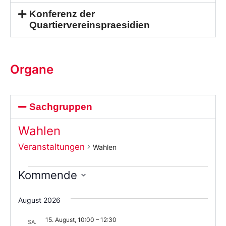
Konferenz der
Quartiervereinspraesidien
Organe
Sachgruppen
Wahlen
Veranstaltungen
Wahlen
Kommende
Wählen
Sie
August 2026
das
Datum
15. August, 10:00
–
12:30
aus.
SA.