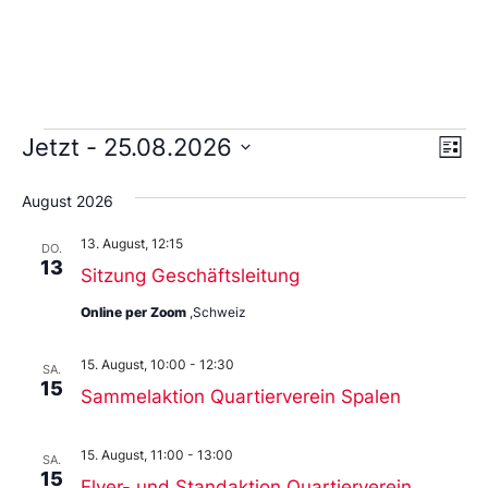
Ans
Ve
Jetzt
 - 
25.08.2026
Liste
An
Wählen
Nav
Sie
August 2026
das
Datum
13. August, 12:15
aus.
DO.
13
Sitzung Geschäftsleitung
Online per Zoom
,Schweiz
15. August, 10:00
-
12:30
SA.
15
Sammelaktion Quartierverein Spalen
15. August, 11:00
-
13:00
SA.
15
Flyer- und Standaktion Quartierverein