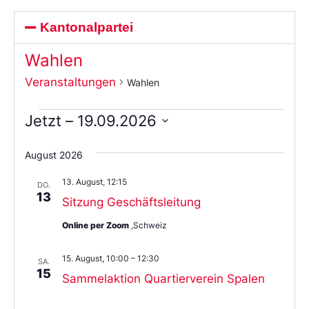
Kantonalpartei
Wahlen
Veranstaltungen
Wahlen
Jetzt
 – 
19.09.2026
Wählen
Sie
August 2026
das
Datum
13. August, 12:15
aus.
DO.
13
Sitzung Geschäftsleitung
Online per Zoom
,Schweiz
15. August, 10:00
–
12:30
SA.
15
Sammelaktion Quartierverein Spalen