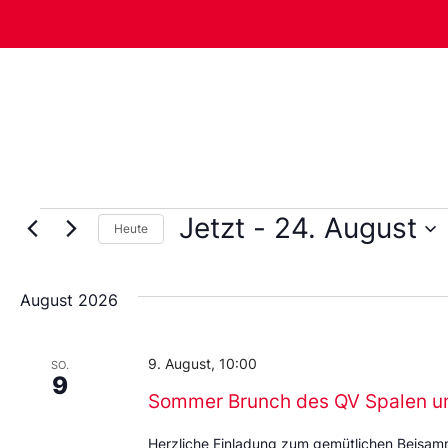
Jetzt
 - 
24. August
Heute
Wählen
Sie
das
August 2026
Datum
aus.
9. August, 10:00
SO.
9
Sommer Brunch des QV Spalen u
Herzliche Einladung zum gemütlichen Beisa