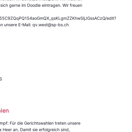
 sich gerne im Doodle eintragen. Wir freuen
/12X55C9ZQqPQ1S4aoGmQX_qsKLgmZZKhwSljJGssACzQ/edit?
an unsere E-Mail: qv.west@sp-bs.ch
S
alen
mpf: Für die Gerichtswahlen treten unsere
Heer an. Damit sie erfolgreich sind,