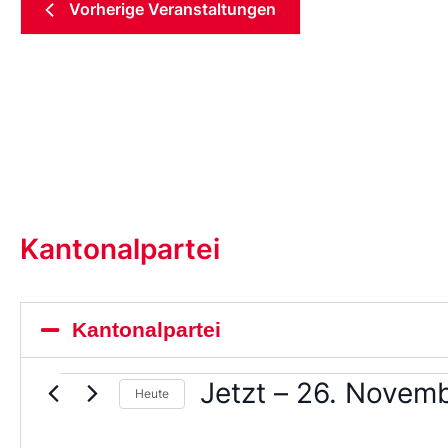
Vorherige
Veranstaltungen
Kantonalpartei
Kantonalpartei
Jetzt
 – 
26. Novem
Heute
Wählen
Sie