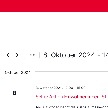
8. Oktober 2024
 - 
1
Heute
Wählen
Sie
das
Oktober 2024
Datum
aus.
8. Oktober 2024, 13:00
-
15:00
DI.
8
Selfie Aktion Einwohner:innen-S
Am 8. Oktober macht die Allianz zum Einwohne