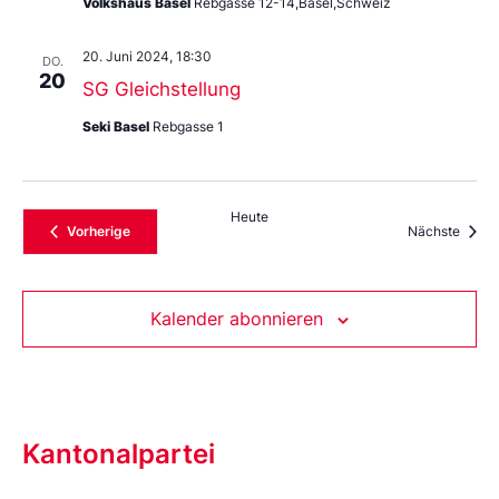
Volkshaus Basel
Rebgasse 12-14,Basel,Schweiz
20. Juni 2024, 18:30
DO.
20
SG Gleichstellung
Seki Basel
Rebgasse 1
Heute
Veranstaltungen
Veran
Vorherige
Nächste
Kalender abonnieren
Kantonalpartei