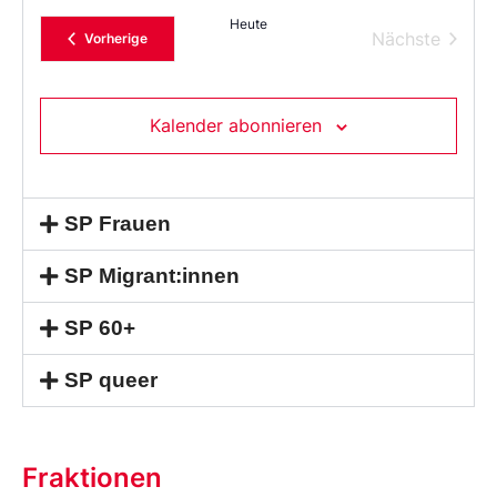
Heute
Verans
Nächste
Veranstaltungen
Vorherige
Kalender abonnieren
SP Frauen
SP Migrant:innen
SP 60+
SP queer
Fraktionen