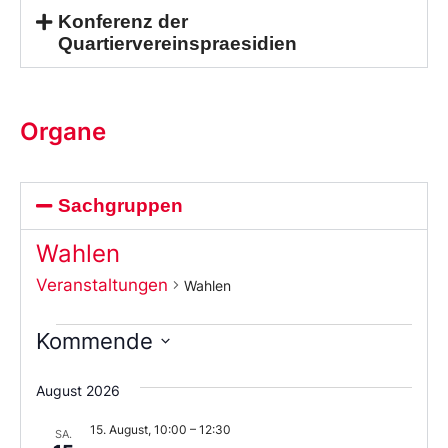
Konferenz der
Quartiervereinspraesidien
Organe
Sachgruppen
Wahlen
Veranstaltungen
Wahlen
Kommende
Wählen
Sie
August 2026
das
Datum
15. August, 10:00
–
12:30
aus.
SA.