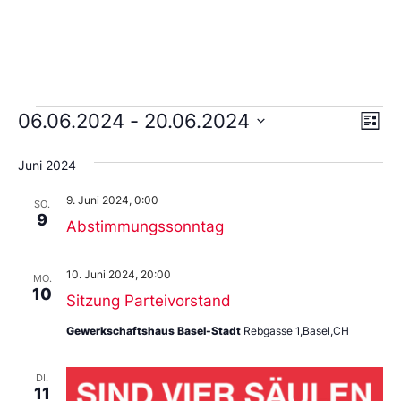
Ans
Ve
06.06.2024
 - 
20.06.2024
Liste
An
Wählen
Nav
Sie
Juni 2024
das
Datum
9. Juni 2024, 0:00
aus.
SO.
9
Abstimmungssonntag
10. Juni 2024, 20:00
MO.
10
Sitzung Parteivorstand
Gewerkschaftshaus Basel-Stadt
Rebgasse 1,Basel,CH
DI.
11