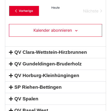
Heute
Verans
Nächste
Veranstaltungen
Vorherige
Kalender abonnieren
QV Clara-Wettstein-Hirzbrunnen
QV Gundeldingen-Bruderholz
QV Horburg-Kleinhüngingen
SP Riehen-Bettingen
QV Spalen
QV Basel West