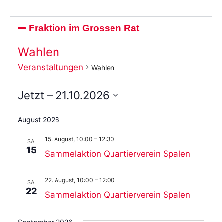
Fraktion im Grossen Rat
Wahlen
Veranstaltungen
Wahlen
Jetzt
 – 
21.10.2026
Wählen
Sie
August 2026
das
Datum
15. August, 10:00
–
12:30
aus.
SA.
15
Sammelaktion Quartierverein Spalen
22. August, 10:00
–
12:00
SA.
22
Sammelaktion Quartierverein Spalen
September 2026