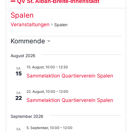
QV St. Alban-Breite-Innenstadt
Spalen
Veranstaltungen
Spalen
Kommende
Wählen
Sie
August 2026
das
Datum
15. August, 10:00
–
12:30
aus.
SA.
15
Sammelaktion Quartierverein Spalen
22. August, 10:00
–
12:00
SA.
22
Sammelaktion Quartierverein Spalen
September 2026
5. September, 10:00
–
12:00
SA.