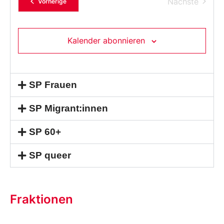
Verans
Nächste
Veranstaltungen
Vorherige
Kalender abonnieren
SP Frauen
SP Migrant:innen
SP 60+
SP queer
Fraktionen