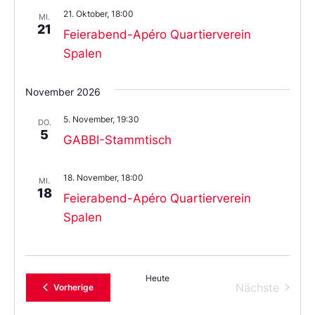
21. Oktober, 18:00
MI.
21
Feierabend-Apéro Quartierverein
Spalen
November 2026
5. November, 19:30
DO.
5
GABBI-Stammtisch
18. November, 18:00
MI.
18
Feierabend-Apéro Quartierverein
Spalen
Heute
Verans
Nächste
Veranstaltungen
Vorherige