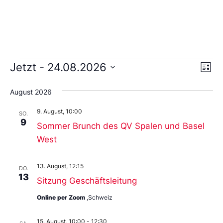
Ans
Ve
Jetzt
 - 
24.08.2026
Liste
An
Wählen
Nav
Sie
August 2026
das
Datum
9. August, 10:00
aus.
SO.
9
Sommer Brunch des QV Spalen und Basel
West
13. August, 12:15
DO.
13
Sitzung Geschäftsleitung
Online per Zoom
,Schweiz
15. August, 10:00
-
12:30