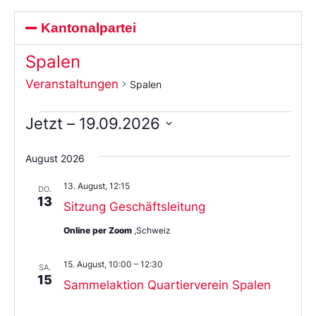
Kantonalpartei
Spalen
Veranstaltungen
Spalen
Jetzt
 – 
19.09.2026
Wählen
Sie
August 2026
das
Datum
13. August, 12:15
aus.
DO.
13
Sitzung Geschäftsleitung
Online per Zoom
,Schweiz
15. August, 10:00
–
12:30
SA.
15
Sammelaktion Quartierverein Spalen