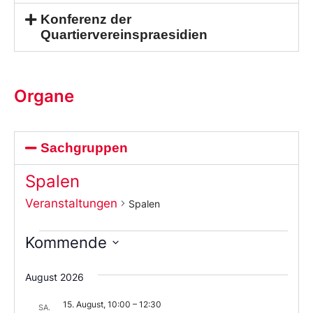
Konferenz der
Quartiervereinspraesidien
Organe
Sachgruppen
Spalen
Veranstaltungen
Spalen
Kommende
Wählen
Sie
August 2026
das
Datum
15. August, 10:00
–
12:30
aus.
SA.