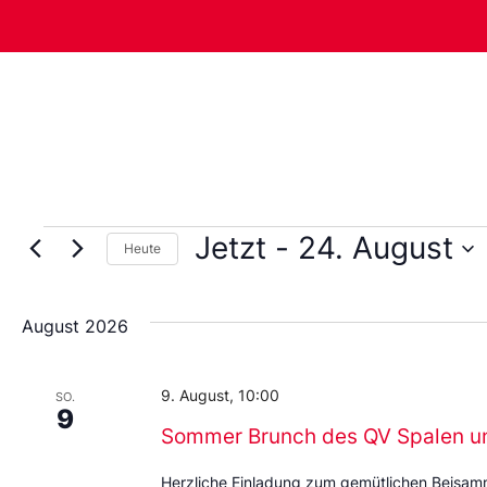
Jetzt
 - 
24. August
Heute
Wählen
Sie
das
August 2026
Datum
aus.
9. August, 10:00
SO.
9
Sommer Brunch des QV Spalen u
Herzliche Einladung zum gemütlichen Beisa