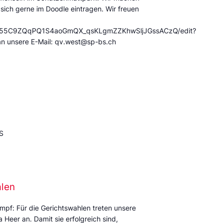
 sich gerne im Doodle eintragen. Wir freuen
/12X55C9ZQqPQ1S4aoGmQX_qsKLgmZZKhwSljJGssACzQ/edit?
an unsere E-Mail: qv.west@sp-bs.ch
S
alen
mpf: Für die Gerichtswahlen treten unsere
Heer an. Damit sie erfolgreich sind,