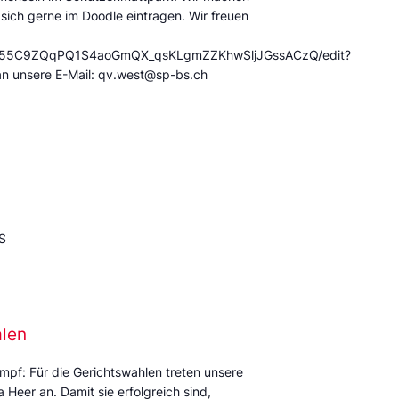
 sich gerne im Doodle eintragen. Wir freuen
/12X55C9ZQqPQ1S4aoGmQX_qsKLgmZZKhwSljJGssACzQ/edit?
an unsere E-Mail: qv.west@sp-bs.ch
S
alen
mpf: Für die Gerichtswahlen treten unsere
Heer an. Damit sie erfolgreich sind,