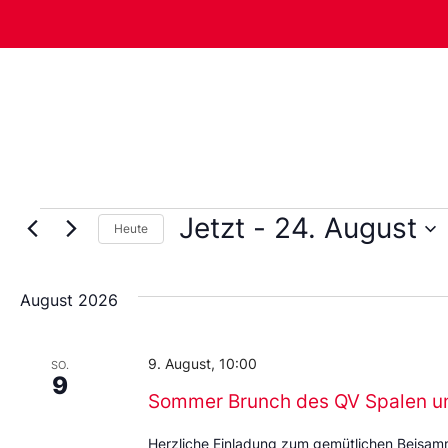
Jetzt
 - 
24. August
Heute
Wählen
Sie
das
August 2026
Datum
aus.
9. August, 10:00
SO.
9
Sommer Brunch des QV Spalen u
Herzliche Einladung zum gemütlichen Beisa