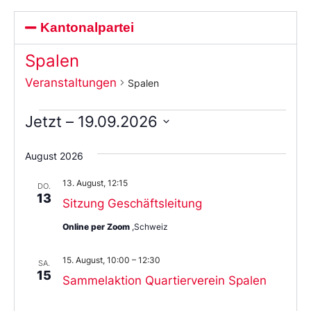
Kantonalpartei
Spalen
Veranstaltungen
Spalen
Jetzt
 – 
19.09.2026
Wählen
Sie
August 2026
das
Datum
13. August, 12:15
aus.
DO.
13
Sitzung Geschäftsleitung
Online per Zoom
,Schweiz
15. August, 10:00
–
12:30
SA.
15
Sammelaktion Quartierverein Spalen