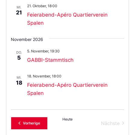
21. Oktober, 18:00
MI.
21
Feierabend-Apéro Quartierverein
Spalen
November 2026
5. November, 19:30
DO.
5
GABBI-Stammtisch
18. November, 18:00
MI.
18
Feierabend-Apéro Quartierverein
Spalen
Heute
Verans
Nächste
Veranstaltungen
Vorherige