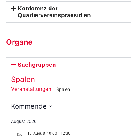
Konferenz der
Quartiervereinspraesidien
Organe
Sachgruppen
Spalen
Veranstaltungen
Spalen
Kommende
Wählen
Sie
August 2026
das
Datum
15. August, 10:00
–
12:30
aus.
SA.