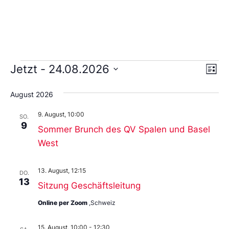
Ans
Ve
Jetzt
 - 
24.08.2026
Liste
An
Wählen
Nav
Sie
August 2026
das
Datum
9. August, 10:00
aus.
SO.
9
Sommer Brunch des QV Spalen und Basel
West
13. August, 12:15
DO.
13
Sitzung Geschäftsleitung
Online per Zoom
,Schweiz
15. August, 10:00
-
12:30