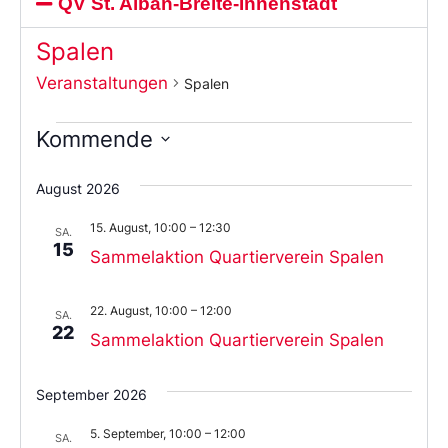
QV St. Alban-Breite-Innenstadt
Spalen
Veranstaltungen
Spalen
Kommende
Wählen
Sie
August 2026
das
Datum
15. August, 10:00
–
12:30
aus.
SA.
15
Sammelaktion Quartierverein Spalen
22. August, 10:00
–
12:00
SA.
22
Sammelaktion Quartierverein Spalen
September 2026
5. September, 10:00
–
12:00
SA.