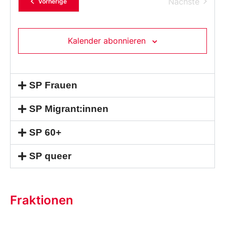
Verans
Nächste
Veranstaltungen
Vorherige
Kalender abonnieren
SP Frauen
SP Migrant:innen
SP 60+
SP queer
Fraktionen