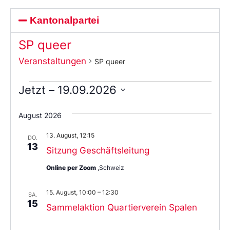
Kantonalpartei
SP queer
Veranstaltungen
SP queer
Jetzt
 – 
19.09.2026
Wählen
Sie
August 2026
das
Datum
13. August, 12:15
aus.
DO.
13
Sitzung Geschäftsleitung
Online per Zoom
,Schweiz
15. August, 10:00
–
12:30
SA.
15
Sammelaktion Quartierverein Spalen