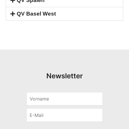
QV Spalen
QV Basel West
Newsletter
V
*
o
*
r
*
E
n
-
a
M
m
a