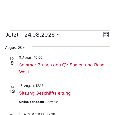
Ans
Ve
Jetzt
 - 
24.08.2026
Liste
An
Wählen
Nav
Sie
August 2026
das
Datum
9. August, 10:00
aus.
SO.
9
Sommer Brunch des QV Spalen und Basel
West
13. August, 12:15
DO.
13
Sitzung Geschäftsleitung
Online per Zoom
,Schweiz
15. August, 10:00
-
12:30