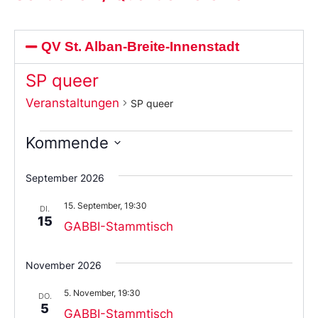
QV St. Alban-Breite-Innenstadt
SP queer
Veranstaltungen
SP queer
Kommende
Wählen
Sie
September 2026
das
Datum
15. September, 19:30
aus.
DI.
15
GABBI-Stammtisch
November 2026
5. November, 19:30
DO.
5
GABBI-Stammtisch