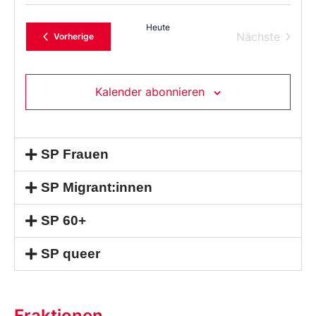
Sie
das
Heute
Datum
Verans
Nächste
Veranstaltungen
Vorherige
aus.
Kalender abonnieren
SP Frauen
SP Migrant:innen
SP 60+
SP queer
Fraktionen