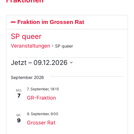
Fraktion im Grossen Rat
SP queer
Veranstaltungen
SP queer
Jetzt
 – 
09.12.2026
Wählen
Sie
September 2026
das
Datum
7. September, 18:15
aus.
MO.
7
GR-Fraktion
9. September, 9:00
MI.
9
Grosser Rat