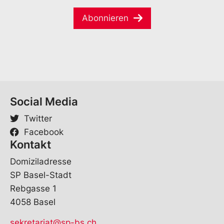
e
i
*
Abonnieren
l
*
Social Media
Twitter
Facebook
Kontakt
Domiziladresse
SP Basel-Stadt
Rebgasse 1
4058 Basel
sekretariat@sp-bs.ch