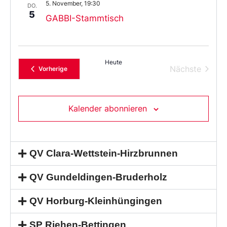
5. November, 19:30
DO.
5
GABBI-Stammtisch
Heute
Verans
Nächste
Veranstaltungen
Vorherige
Kalender abonnieren
QV Clara-Wettstein-Hirzbrunnen
QV Gundeldingen-Bruderholz
QV Horburg-Kleinhüngingen
SP Riehen-Bettingen