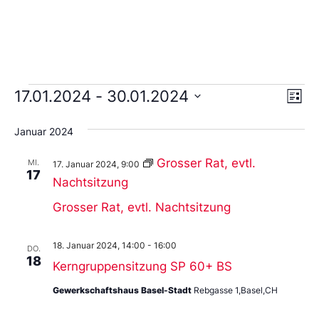
Ans
Ve
17.01.2024
 - 
30.01.2024
Liste
An
Wählen
Nav
Sie
Januar 2024
das
Datum
aus.
Grosser Rat, evtl.
MI.
17. Januar 2024, 9:00
17
Nachtsitzung
Grosser Rat, evtl. Nachtsitzung
18. Januar 2024, 14:00
-
16:00
DO.
18
Kerngruppensitzung SP 60+ BS
Gewerkschaftshaus Basel-Stadt
Rebgasse 1,Basel,CH