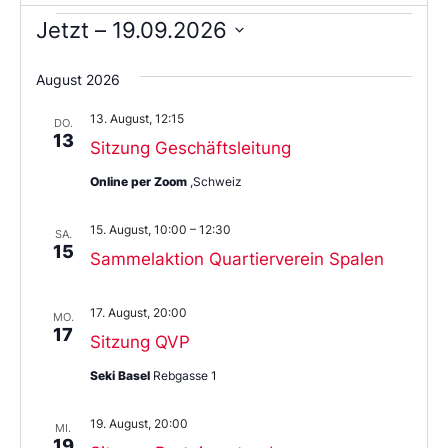
Jetzt
 – 
19.09.2026
Wählen
Sie
August 2026
das
Datum
13. August, 12:15
aus.
DO.
13
Sitzung Geschäftsleitung
Online per Zoom
,Schweiz
15. August, 10:00
–
12:30
SA.
15
Sammelaktion Quartierverein Spalen
17. August, 20:00
MO.
17
Sitzung QVP
Seki Basel
Rebgasse 1
19. August, 20:00
MI.
19