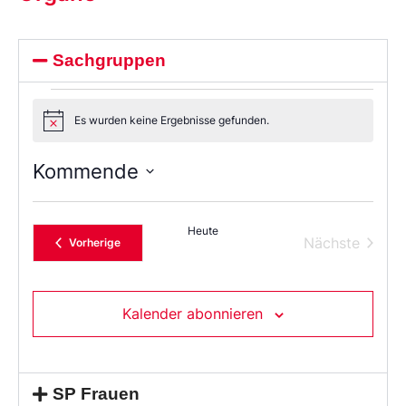
Sachgruppen
Es wurden keine Ergebnisse gefunden.
Notice
Kommende
Wählen
Sie
das
Heute
Datum
Verans
Nächste
Veranstaltungen
Vorherige
aus.
Kalender abonnieren
SP Frauen