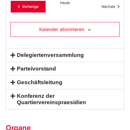
Heute
Veranstaltungen
Veransta
Vorherige
Nächste
Kalender abonnieren
Delegiertenversammlung
Parteivorstand
Geschäftsleitung
Konferenz der
Quartiervereinspraesidien
Organe