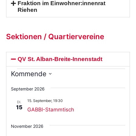
Fraktion im Einwohner:innenrat
Riehen
Sektionen / Quartiervereine
QV St. Alban-Breite-Innenstadt
Kommende
Wählen
Sie
September 2026
das
Datum
15. September, 19:30
aus.
DI.
15
GABBI-Stammtisch
November 2026