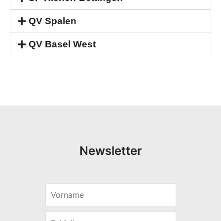
QV Spalen
QV Basel West
Newsletter
V
E
o
-
r
M
E
n
a