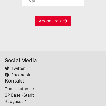
-
a
i
M
m
l
a
e
V
i
*
o
Abonnieren
l
r
*
n
a
m
e
E
-
M
Social Media
a
i
Twitter
l
Facebook
Kontakt
Domiziladresse
SP Basel-Stadt
Rebgasse 1