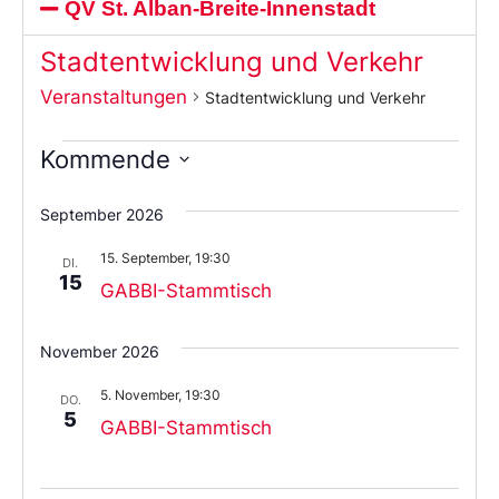
QV St. Alban-Breite-Innenstadt
Stadtentwicklung und Verkehr
Veranstaltungen
Stadtentwicklung und Verkehr
Kommende
Wählen
Sie
September 2026
das
Datum
15. September, 19:30
aus.
DI.
15
GABBI-Stammtisch
November 2026
5. November, 19:30
DO.
5
GABBI-Stammtisch