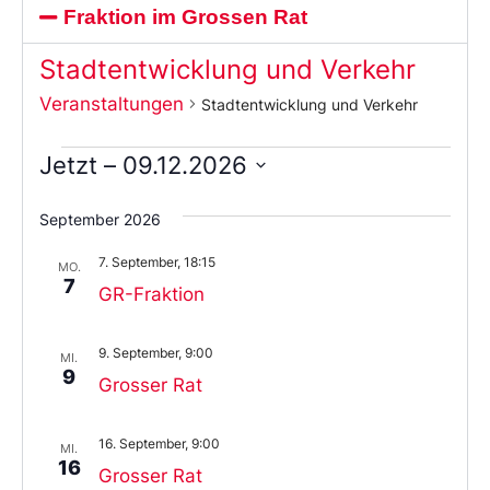
Fraktion im Grossen Rat
Stadtentwicklung und Verkehr
Veranstaltungen
Stadtentwicklung und Verkehr
Jetzt
 – 
09.12.2026
Wählen
Sie
September 2026
das
Datum
7. September, 18:15
aus.
MO.
7
GR-Fraktion
9. September, 9:00
MI.
9
Grosser Rat
16. September, 9:00
MI.
16
Grosser Rat