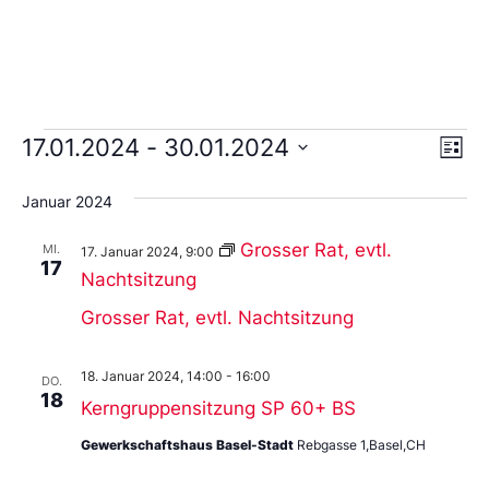
Ans
Ve
17.01.2024
 - 
30.01.2024
Liste
An
Wählen
Nav
Sie
Januar 2024
das
Datum
aus.
Grosser Rat, evtl.
MI.
17. Januar 2024, 9:00
17
Nachtsitzung
Grosser Rat, evtl. Nachtsitzung
18. Januar 2024, 14:00
-
16:00
DO.
18
Kerngruppensitzung SP 60+ BS
Gewerkschaftshaus Basel-Stadt
Rebgasse 1,Basel,CH