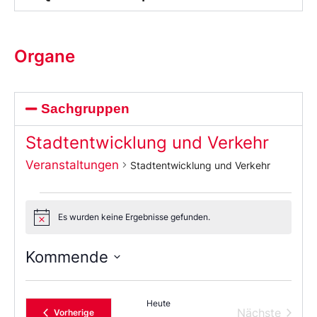
Organe
Sachgruppen
Stadtentwicklung und Verkehr
Veranstaltungen
Stadtentwicklung und Verkehr
Es wurden keine Ergebnisse gefunden.
Notice
Kommende
Wählen
Sie
das
Heute
Datum
Verans
Nächste
Veranstaltungen
Vorherige