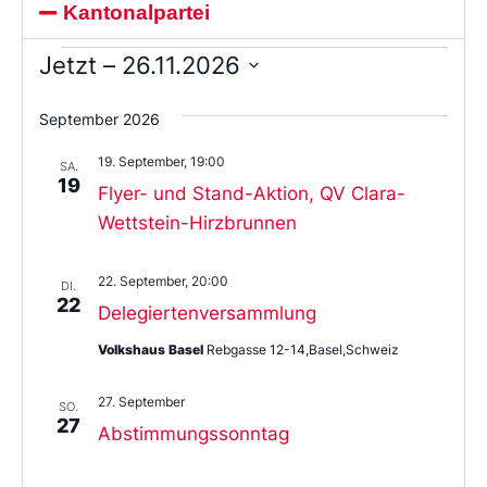
Kantonalpartei
Jetzt
 – 
26.11.2026
Wählen
Sie
September 2026
das
Datum
19. September, 19:00
aus.
SA.
19
Flyer- und Stand-Aktion, QV Clara-
Wettstein-Hirzbrunnen
22. September, 20:00
DI.
22
Delegiertenversammlung
Volkshaus Basel
Rebgasse 12-14,Basel,Schweiz
27. September
SO.
27
Abstimmungssonntag