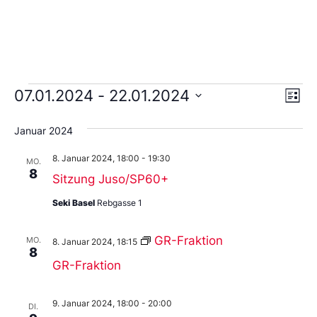
Ans
Ve
07.01.2024
 - 
22.01.2024
Liste
An
Wählen
Nav
Sie
Januar 2024
das
Datum
8. Januar 2024, 18:00
-
19:30
aus.
MO.
8
Sitzung Juso/SP60+
Seki Basel
Rebgasse 1
GR-Fraktion
MO.
8. Januar 2024, 18:15
8
GR-Fraktion
9. Januar 2024, 18:00
-
20:00
DI.