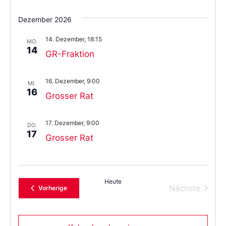
Wählen
Sie
Dezember 2026
das
Datum
14. Dezember, 18:15
aus.
MO.
14
GR-Fraktion
16. Dezember, 9:00
MI.
16
Grosser Rat
17. Dezember, 9:00
DO.
17
Grosser Rat
Heute
Verans
Nächste
Veranstaltungen
Vorherige