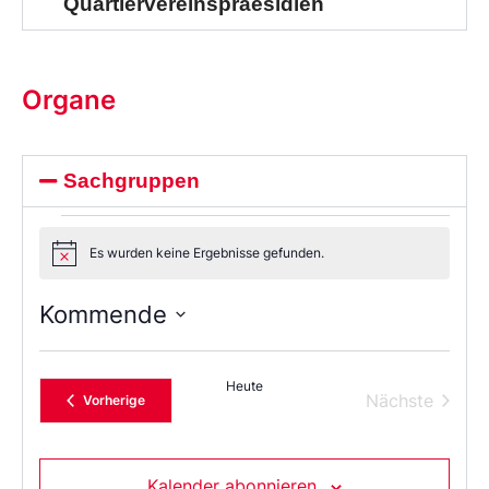
Quartiervereinspraesidien
Organe
Sachgruppen
Es wurden keine Ergebnisse gefunden.
Notice
Kommende
Wählen
Sie
das
Heute
Datum
Verans
Nächste
Veranstaltungen
Vorherige
aus.
Kalender abonnieren