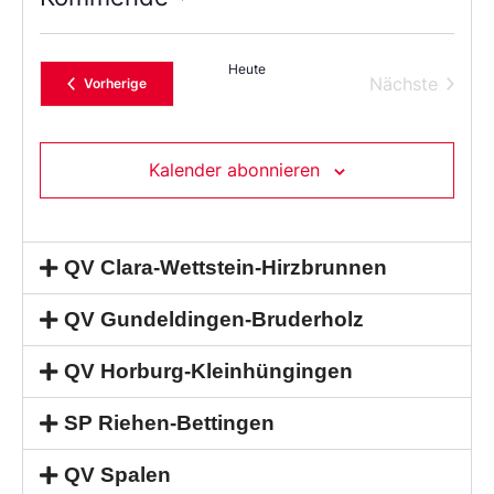
Wählen
Sie
das
Heute
Datum
Verans
Nächste
Veranstaltungen
Vorherige
aus.
Kalender abonnieren
QV Clara-Wettstein-Hirzbrunnen
QV Gundeldingen-Bruderholz
QV Horburg-Kleinhüngingen
SP Riehen-Bettingen
QV Spalen