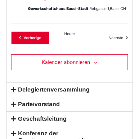
Gewerkschaftshaus Basel-Stadt
Rebgasse 1,Basel,CH
Heute
Veranstaltungen
Veransta
Vorherige
Nächste
Kalender abonnieren
Delegiertenversammlung
Parteivorstand
Geschäftsleitung
Konferenz der