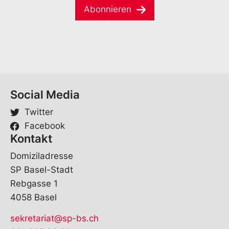
*
*
Abonnieren
l
V
*
o
r
n
a
m
e
Social Media
Twitter
Facebook
Kontakt
Domiziladresse
SP Basel-Stadt
Rebgasse 1
4058 Basel
sekretariat@sp-bs.ch